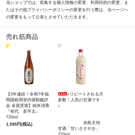
当ショップでは、収集する個人情報の変更、利用目的の変更、ま
たはその他プライバシーポリシーの変更を行う際は、当ページへ
の変更をもって公表とさせていただきます。
売れ筋商品
【3年連続！令和7年福
♪リピートされる方
岡国税局管内酒類鑑評
多数！人気の甘酒です
会 金賞受賞】純米清香
♪
『初代 喜平太』
720ml
糸島天領
1,595円(税込)
甘酒「甘いささやき」
720ml